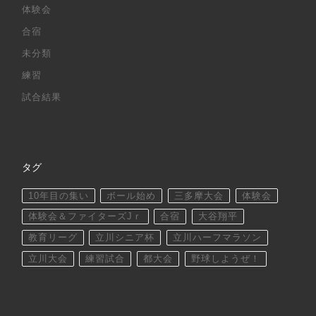
体験会
合宿
未分類
練習
試合結果
タグ
10年目の集い
ボール始め
三多摩大会
体験会
体験会＆ファイターズJｒ
合宿
大谷翔平
教育リーグ
立川シニア杯
立川ハーフマラソン
立川大会
練習試合
都大会
野球しようぜ！