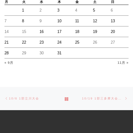
月
火
水
木
金
土
日
1
2
3
4
5
6
7
8
9
10
11
12
13
14
15
16
17
18
19
20
21
22
23
24
25
26
27
28
29
30
31
« 9月
11月 »
Post navigation
Previous post
Ne
BACK TO POST LIST
10/6 1部立川大会
10/19 1部三多摩大会決勝トーナメント