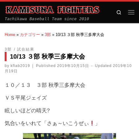
Search
Tachikawa Baseball Team since 2010
Home
»
カテゴリー
»
3部
»
10/13 ３部 秋季三多摩大会
3部
試合結果
10/13 ３部 秋季三多摩大会
by
kflab2019
|
Published
2019年10月15日
-
Updated
2019年10
月19日
１０／１３ ３部 秋季三多摩大会
ＶＳ平尾ジェイズ
眩しいほどの晴天?
気合いをいれて「さぁ～いこうぜぃ
」