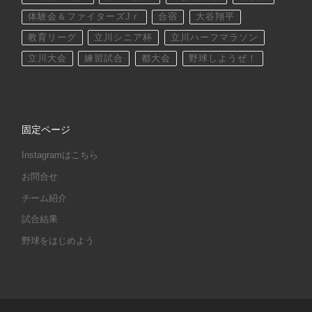
体験会＆ファイターズJｒ
合宿
大谷翔平
教育リーグ
立川シニア杯
立川ハーフマラソン
立川大会
練習試合
都大会
野球しようぜ！
固定ページ
Instagramはこちら
お問合せ
チーム紹介
試合結果
野球をはじめよう