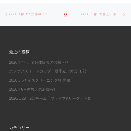
Post navigation
Previous post
Ne
BACK TO POST LIST
9/22 1部 G1決勝戦！！
9/22 １部 青梅五日市沿線大会
最近の投稿
2026年7月、８月体験会のお知らせ
ポップアスリートカップ・夏季立川大会(１部)
2026.6.6ナイスクリーニング杯 開幕
2026年6月体験会のお知らせ
2026/5/29 2部チーム「ファイブKリーグ」開幕！
カテゴリー