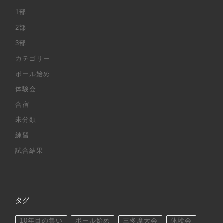
1部
2部
3部
カテゴリー
ボール始め
体験会
合宿
未分類
練習
試合結果
タグ
10年目の集い
ボール始め
三多摩大会
体験会