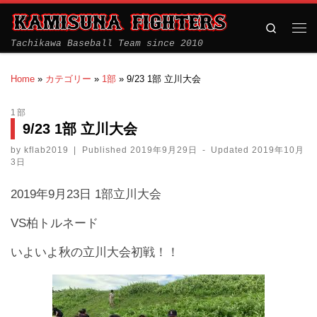
Search
Tachikawa Baseball Team since 2010
Home
»
カテゴリー
»
1部
»
9/23 1部 立川大会
1部
9/23 1部 立川大会
by
kflab2019
|
Published
2019年9月29日
-
Updated
2019年10月
3日
2019年9月23日 1部立川大会
VS柏トルネード
いよいよ秋の立川大会初戦！！