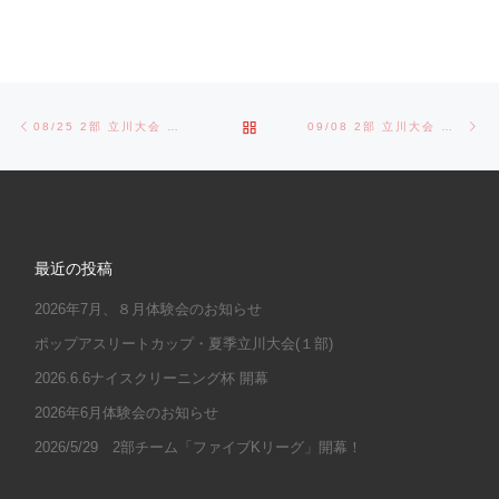
Post navigation
Previous post
Ne
BACK TO POST LIST
08/25 2部 立川大会 準決勝
09/08 2部 立川大会 決勝戦
最近の投稿
2026年7月、８月体験会のお知らせ
ポップアスリートカップ・夏季立川大会(１部)
2026.6.6ナイスクリーニング杯 開幕
2026年6月体験会のお知らせ
2026/5/29 2部チーム「ファイブKリーグ」開幕！