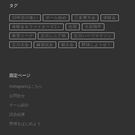
タグ
10年目の集い
ボール始め
三多摩大会
体験会
体験会＆ファイターズJｒ
合宿
大谷翔平
教育リーグ
立川シニア杯
立川ハーフマラソン
立川大会
練習試合
都大会
野球しようぜ！
固定ページ
Instagramはこちら
お問合せ
チーム紹介
試合結果
野球をはじめよう