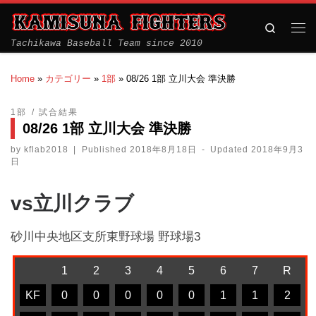
Search
Tachikawa Baseball Team since 2010
Home
»
カテゴリー
»
1部
»
08/26 1部 立川大会 準決勝
1部
試合結果
08/26 1部 立川大会 準決勝
by
kflab2018
|
Published
2018年8月18日
-
Updated
2018年9月3
日
vs立川クラブ
砂川中央地区支所東野球場 野球場3
1
2
3
4
5
6
7
R
KF
0
0
0
0
0
1
1
2