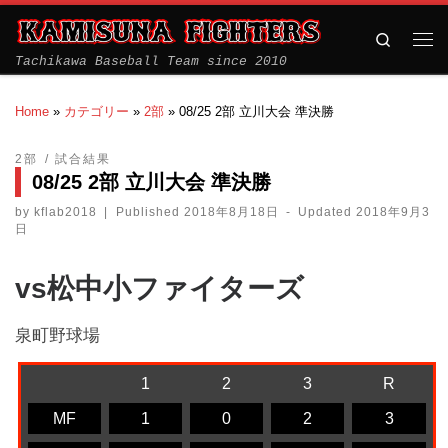
Search
Tachikawa Baseball Team since 2010
Home
»
カテゴリー
»
2部
»
08/25 2部 立川大会 準決勝
2部
試合結果
08/25 2部 立川大会 準決勝
by
kflab2018
|
Published
2018年8月18日
-
Updated
2018年9月3
日
vs松中小ファイターズ
泉町野球場
1
2
3
R
MF
1
0
2
3