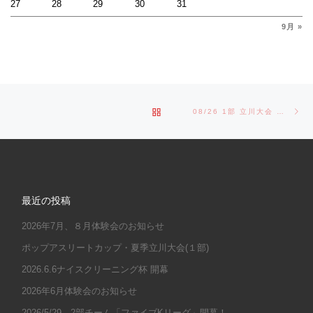
27
28
29
30
31
9月 »
Post navigation
Ne
BACK TO POST LIST
08/26 1部 立川大会 準決勝
最近の投稿
2026年7月、８月体験会のお知らせ
ポップアスリートカップ・夏季立川大会(１部)
2026.6.6ナイスクリーニング杯 開幕
2026年6月体験会のお知らせ
2026/5/29 2部チーム「ファイブKリーグ」開幕！