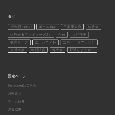
タグ
10年目の集い
ボール始め
三多摩大会
体験会
体験会＆ファイターズJｒ
合宿
大谷翔平
教育リーグ
立川シニア杯
立川ハーフマラソン
立川大会
練習試合
都大会
野球しようぜ！
固定ページ
Instagramはこちら
お問合せ
チーム紹介
試合結果