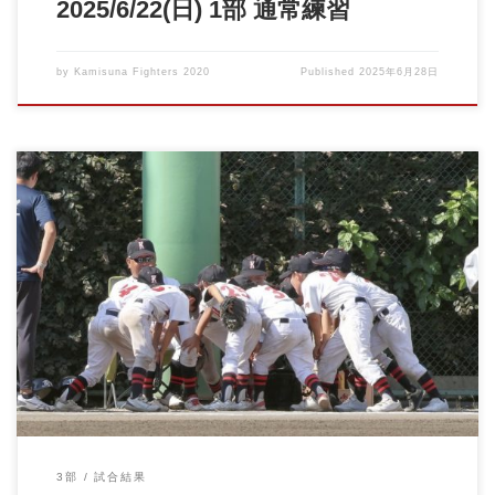
2025/6/22(日) 1部 通常練習
by
Kamisuna Fighters 2020
Published
2025年6月28日
立川大会（夏）初戦が行われました。 これまでたくさん練習を重
ねてきました。 チー […]
3部
試合結果