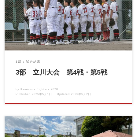
立川大会の第4戦（4/27）、第5戦（4/29）が行われました。 試合
を重ねる度 […]
3部
試合結果
3部 立川大会 第4戦・第5戦
by
Kamisuna Fighters 2020
Published
2025年5月1日
Updated
2025年5月2日