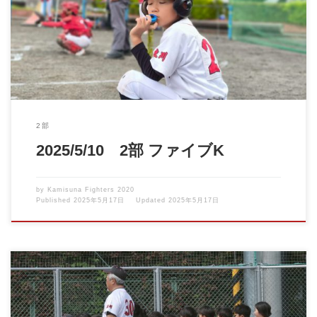
5月初旬から2回雨で延期になっていたファイブK大会初戦。小雨
の降る中でしたが遂に […]
2部
2025/5/10 2部 ファイブK
by
Kamisuna Fighters 2020
Published
2025年5月17日
Updated
2025年5月17日