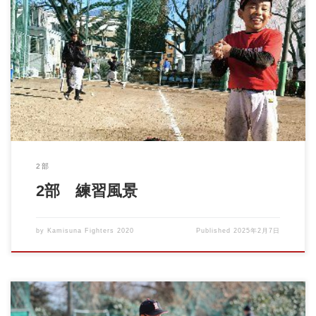
1月より4年生は新2部として気持ちも新たにスタートしました！
スト […]
2部
2部 練習風景
by
Kamisuna Fighters 2020
Published
2025年2月7日