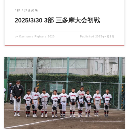
3部
試合結果
2025/3/30 3部 三多摩大会初戦
by
Kamisuna Fighters 2020
Published
2025年4月1日
春季立川大会が始まり、２戦目です。 チーム一丸となり、一生
懸命に仲間を応援し […]