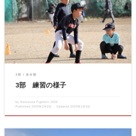
３部の練習の様子です。 寒さを吹き飛ばし、ひたすら走 […]
3部
未分類
3部 練習の様子
by
Kamisuna Fighters 2020
Published
2025年2月2日
Updated
2025年2月3日