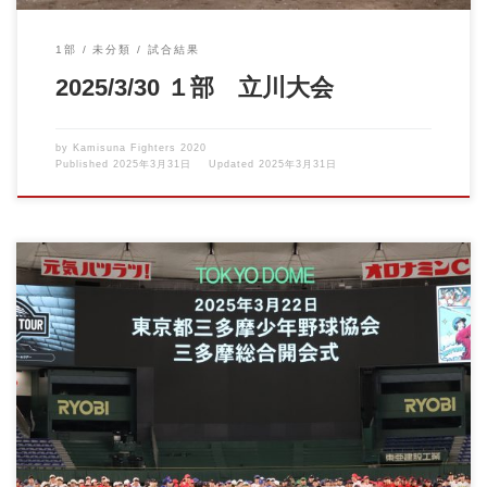
1部
未分類
試合結果
2025/3/30 １部 立川大会
by
Kamisuna Fighters 2020
Published
2025年3月31日
Updated
2025年3月31日
３月２２日、東京ドームで行われた、東京都三多摩少年野球 三多
摩総合開会式に参加し […]