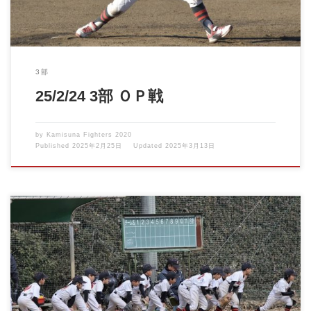
3部
25/2/24 3部 ＯＰ戦
by
Kamisuna Fighters 2020
Published
2025年2月25日
Updated
2025年3月13日
ニューナインさんとの練習試合が行われました！ 冷たい北風が吹
く中、選手達の元気な […]