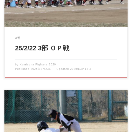
3部
25/2/22 3部 ＯＰ戦
by
Kamisuna Fighters 2020
Published
2025年2月23日
Updated
2025年3月13日
前回の練習試合は強烈な北風と猛烈な砂嵐の中での試合でしたが
球春到来？！ぽかぽか […]