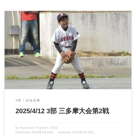
三多摩少年野球春季大会3部の第2戦が行われました。 晴天で気温
も適温、風も穏やか […]
3部
試合結果
2025/4/12 3部 三多摩大会第2戦
by
Kamisuna Fighters 2020
Published
2025年4月18日
Updated
2025年4月25日