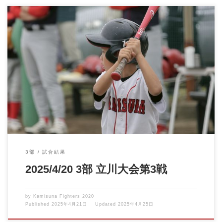
立川大会第3戦が行われました。 試合はシーソーゲームでとても
見応えがあり、 試合 […]
3部
試合結果
2025/4/20 3部 立川大会第3戦
by
Kamisuna Fighters 2020
Published
2025年4月21日
Updated
2025年4月25日