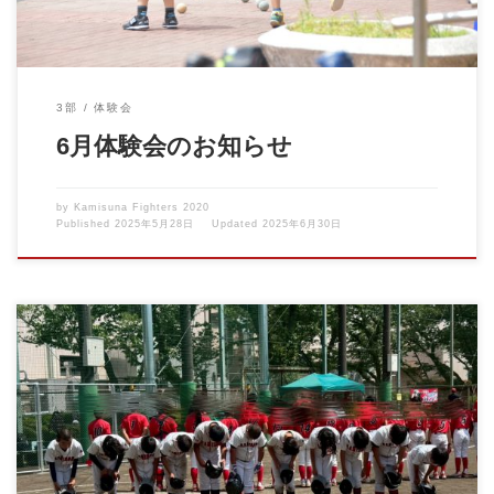
3部
体験会
6月体験会のお知らせ
by
Kamisuna Fighters 2020
Published
2025年5月28日
Updated
2025年6月30日
晴天の中、ジャビットカップが行われました。 暑い中一生懸命が
んばりましたが、力及 […]