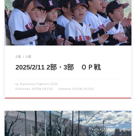
新体制の2部・3部になり、初めての練習試合です。 対戦相手は小
宮シャークスさんで […]
2部
3部
2025/2/11 2部・3部 ＯＰ戦
by
Kamisuna Fighters 2020
Published
2025年2月13日
Updated
2025年2月13日