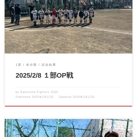
いよいよ上砂ファイターズ１部、新体制での初戦です。 みんな気
合いが入ります。 […]
1部
未分類
試合結果
2025/2/8 １部OP戦
by
Kamisuna Fighters 2020
Published
2025年2月12日
Updated
2025年2月12日