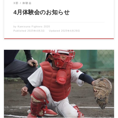
3部
体験会
4月体験会のお知らせ
by
Kamisuna Fighters 2020
Published
2025年4月2日
Updated
2025年4月29日
三多摩大会の初戦です。 選手にとって課題が多く残る試合となり
ました。 今後この結 […]