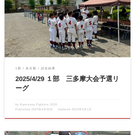
いよいよ三多摩大会予選リーグ最終戦です。 日曜日の試合で惜し
くも負けてしまったた […]
1部
未分類
試合結果
2025/4/29 １部 三多摩大会予選リ
ーグ
by
Kamisuna Fighters 2020
Published
2025年4月30日
Updated
2025年5月1日