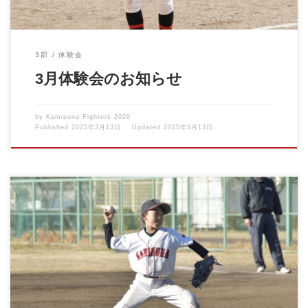
3部
体験会
3月体験会のお知らせ
by
Kamisuna Fighters 2020
Published
2025年3月13日
Updated
2025年3月13日
3連休最終日の本日は、国立シャークスさんとの練習試合が行わ
れました。 &nb […]