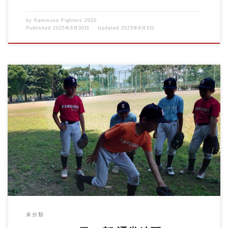
by
Kamisuna Fighters 2020
Published
2025年6月30日
Updated
2025年8月9日
猛暑の中、暑さに負けず練習頑張ってます！ まだまだ夏はこれか
ら、元気良く声出して […]
未分類