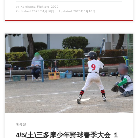
by
Kamisuna Fighters 2020
Published
2025年4月10日
Updated
2025年4月10日
週末の天候不順が続き、まだ一戦も出来ていなかった 三多摩少年
野球春季大会の１部リ […]
未分類
4/5(土)三多摩少年野球春季大会 １