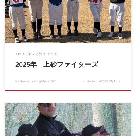
先日、各部監督より、今年度の新背番号が発表されました。 部員
それぞれ、自分が何番 […]
1部
2部
3部
未分類
2025年 上砂ファイターズ
by
Kamisuna Fighters 2020
Published
2025年2月18日