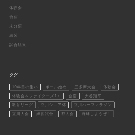
体験会
合宿
未分類
練習
試合結果
タグ
10年目の集い
ボール始め
三多摩大会
体験会
体験会＆ファイターズJｒ
合宿
大谷翔平
教育リーグ
立川シニア杯
立川ハーフマラソン
立川大会
練習試合
都大会
野球しようぜ！