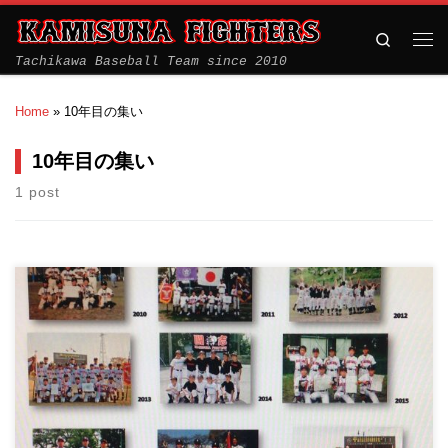
Search
Tachikawa Baseball Team since 2010
Home
»
10年目の集い
10年目の集い
1 post
上砂ファイターズ 10年目の集い 日にち： 2019年8月12日
（祝） 内容： […]