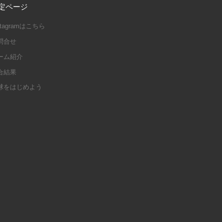
定ページ
stagramはこちら
問合せ
ーム紹介
合結果
球をはじめよう