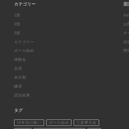
カテゴリー
固
1部
In
2部
お
3部
チ
カテゴリー
試
ボール始め
野
体験会
合宿
未分類
練習
試合結果
タグ
10年目の集い
ボール始め
三多摩大会