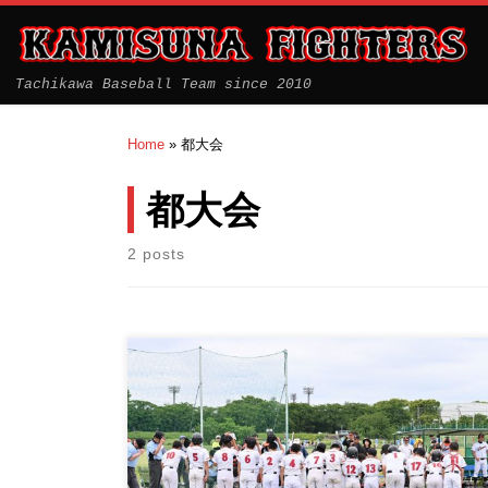
Tachikawa Baseball Team since 2010
Home
»
都大会
都大会
2 posts
2023.05.21 東京都学童軟式野球大会マクドナルドト
ナメント 1回戦 V […]