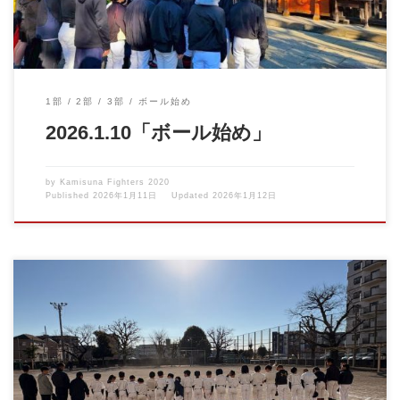
1部
2部
3部
ボール始め
2026.1.10「ボール始め」
by
Kamisuna Fighters 2020
Published
2026年1月11日
Updated
2026年1月12日
明けましておめでとうございます。 ２０２５年 １月５日 上砂
ファイターズの新しい […]