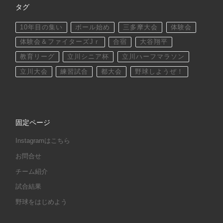
タグ
10年目の集い
ボール始め
三多摩大会
体験会
体験会＆ファイターズJｒ
合宿
大谷翔平
教育リーグ
立川シニア杯
立川ハーフマラソン
立川大会
練習試合
都大会
野球しようぜ！
固定ページ
Instagramはこちら
お問合せ
チーム紹介
試合結果
野球をはじめよう