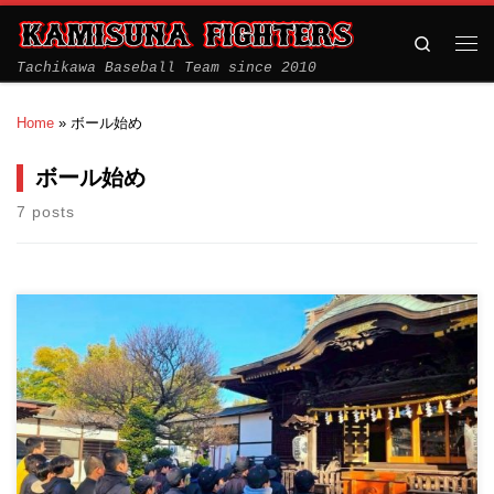
Search
Tachikawa Baseball Team since 2010
Home
»
ボール始め
ボール始め
7 posts
本年もよろしくお願いいたします。 まずは神社で必勝祈願。今年
こそ優勝するぞ！！！ […]