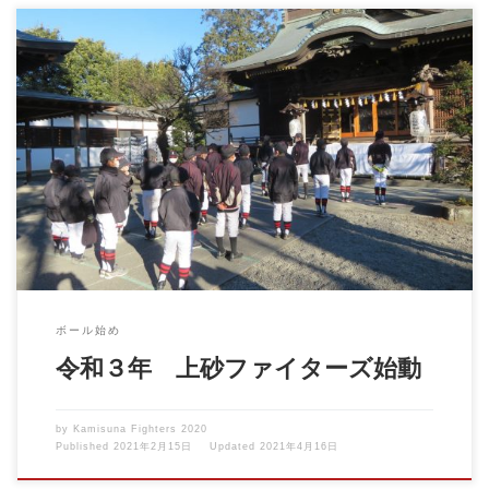
2021年1月10日 ボール始め 阿豆佐味天神社で一年の安全を祈願
グランドを清 […]
ボール始め
令和３年 上砂ファイターズ始動
by
Kamisuna Fighters 2020
Published
2021年2月15日
Updated
2021年4月16日