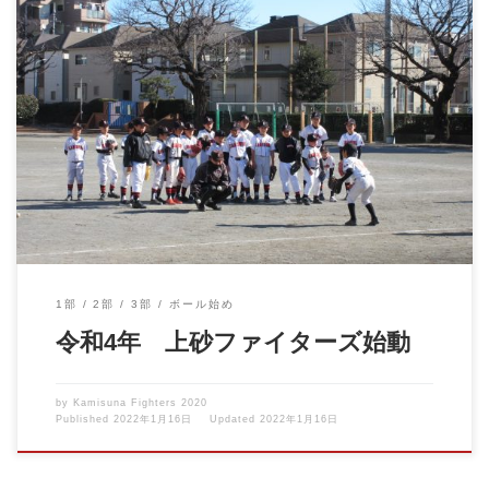
2022年1月8日 ボール始め 阿豆佐味天神社で一年の安全を祈
願。 健康と安全に […]
1部
2部
3部
ボール始め
令和4年 上砂ファイターズ始動
by
Kamisuna Fighters 2020
Published
2022年1月16日
Updated
2022年1月16日