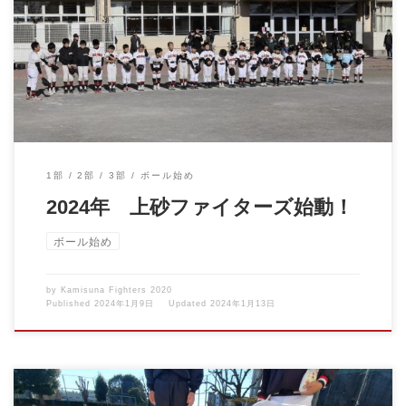
2024.1.6 ボール始め 新年明けましておめでとうございます。 今
年も上砂フ […]
1部
2部
3部
ボール始め
2024年 上砂ファイターズ始動！
ボール始め
by
Kamisuna Fighters 2020
Published
2024年1月9日
Updated
2024年1月13日