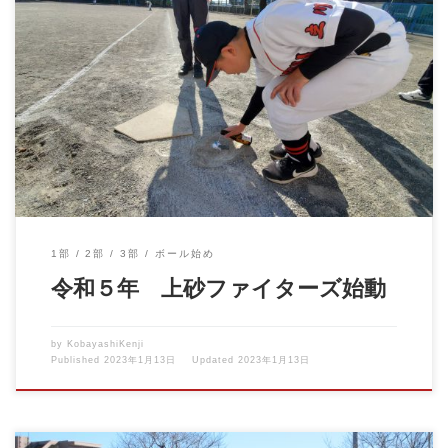
令和５年１月7日 ボール初め 新たな年を迎え、上砂ファイター
ズの活動もスタートし […]
1部
2部
3部
ボール始め
令和５年 上砂ファイターズ始動
by
KobayashiKenji
Published
2023年1月13日
Updated
2023年1月13日